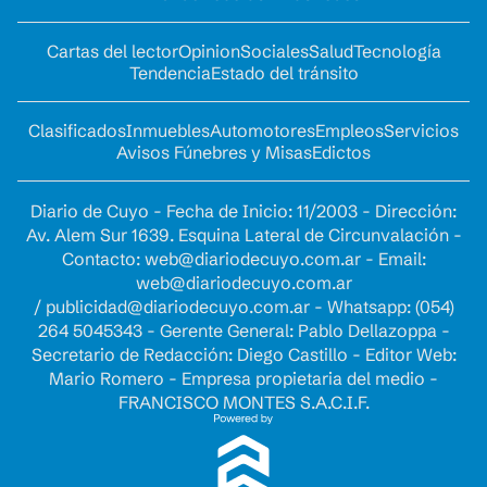
Cartas del lector
Opinion
Sociales
Salud
Tecnología
Tendencia
Estado del tránsito
Clasificados
Inmuebles
Automotores
Empleos
Servicios
Avisos Fúnebres y Misas
Edictos
Diario de Cuyo - Fecha de Inicio: 11/2003 - Dirección:
Av. Alem Sur 1639. Esquina Lateral de Circunvalación -
Contacto:
web@diariodecuyo.com.ar
- Email:
web@diariodecuyo.com.ar
/
publicidad@diariodecuyo.com.ar
-
Whatsapp: (054)
264 5045343 - Gerente General: Pablo Dellazoppa -
Secretario de Redacción: Diego Castillo - Editor Web:
Mario Romero - Empresa propietaria del medio -
FRANCISCO MONTES S.A.C.I.F.