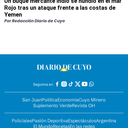
Un buque mercante indio se hundió en el mar
Rojo tras un ataque frente a las costas de
Yemen
Por
Redacción Diario de Cuyo
Seguinos en:
San Juan
Política
Economía
Cuyo Minero
Suplemento Verde
Revista OH
Policiales
Pasión Deportiva
Espectáculos
Argentina
El Mundo
Recetas
En las redes