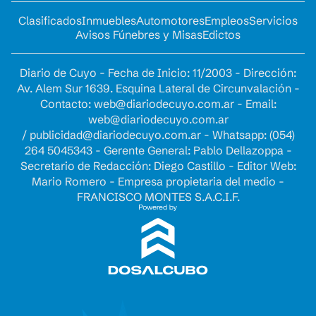
Clasificados
Inmuebles
Automotores
Empleos
Servicios
Avisos Fúnebres y Misas
Edictos
Diario de Cuyo - Fecha de Inicio: 11/2003 - Dirección:
Av. Alem Sur 1639. Esquina Lateral de Circunvalación -
Contacto:
web@diariodecuyo.com.ar
- Email:
web@diariodecuyo.com.ar
/
publicidad@diariodecuyo.com.ar
-
Whatsapp: (054)
264 5045343 - Gerente General: Pablo Dellazoppa -
Secretario de Redacción: Diego Castillo - Editor Web:
Mario Romero - Empresa propietaria del medio -
FRANCISCO MONTES S.A.C.I.F.