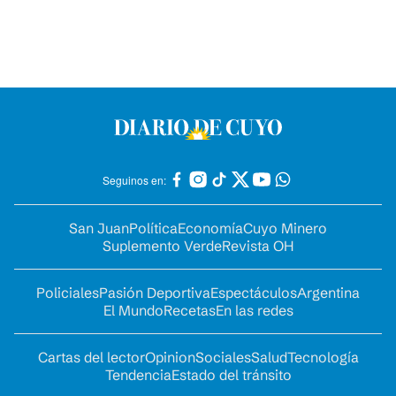
Seguinos en:
San Juan
Política
Economía
Cuyo Minero
Suplemento Verde
Revista OH
Policiales
Pasión Deportiva
Espectáculos
Argentina
El Mundo
Recetas
En las redes
Cartas del lector
Opinion
Sociales
Salud
Tecnología
Tendencia
Estado del tránsito