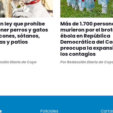
n ley que prohíbe
Más de 1.700 person
er perros y gatos
murieron por el brot
cones, sótanos,
ébola en República
as y patios
Democrática del Co
preocupa la expans
los contagios
ción Diario de Cuyo
Por
Redacción Diario de Cuy
s
Policiales
Cartas