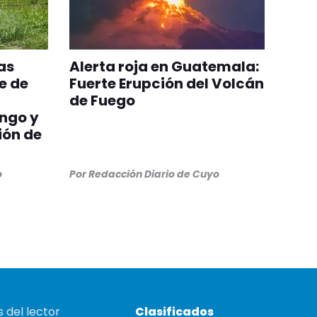
as
Alerta roja en Guatemala:
e de
Fuerte Erupción del Volcán
de Fuego
ngo y
ión de
o
Por
Redacción Diario de Cuyo
 del lector
Clasificados