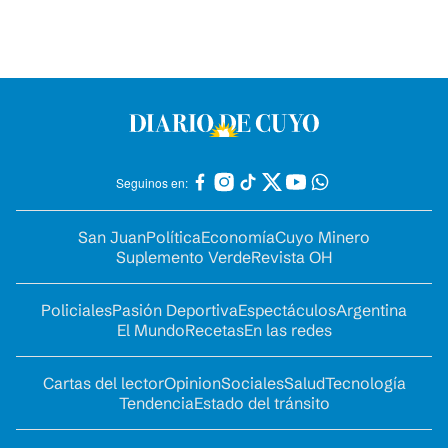
Seguinos en:
San Juan
Política
Economía
Cuyo Minero
Suplemento Verde
Revista OH
Policiales
Pasión Deportiva
Espectáculos
Argentina
El Mundo
Recetas
En las redes
Cartas del lector
Opinion
Sociales
Salud
Tecnología
Tendencia
Estado del tránsito