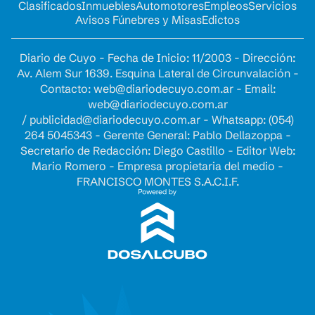
Clasificados
Inmuebles
Automotores
Empleos
Servicios
Avisos Fúnebres y Misas
Edictos
Diario de Cuyo - Fecha de Inicio: 11/2003 - Dirección:
Av. Alem Sur 1639. Esquina Lateral de Circunvalación -
Contacto:
web@diariodecuyo.com.ar
- Email:
web@diariodecuyo.com.ar
/
publicidad@diariodecuyo.com.ar
-
Whatsapp: (054)
264 5045343 - Gerente General: Pablo Dellazoppa -
Secretario de Redacción: Diego Castillo - Editor Web:
Mario Romero - Empresa propietaria del medio -
FRANCISCO MONTES S.A.C.I.F.