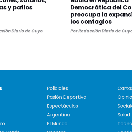
cones, sótanos,
ébola en República
as y patios
Democrática del Co
preocupa la expans
los contagios
ción Diario de Cuyo
Por
Redacción Diario de Cuy
s
Policiales
Cartas
Pasión Deportiva
Opini
Espectáculos
Social
Argentina
Salud
ro
El Mundo
Tecno