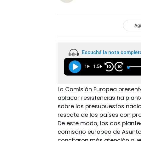
Agr
Escuchá la nota complet
1
1.5
10
10
La Comisión Europea present
aplacar resistencias ha plant
sobre los presupuestos naciona
rescate de los países con pr
De este modo, los dos plant
comisario europeo de Asuntos
concitaron más atención que 