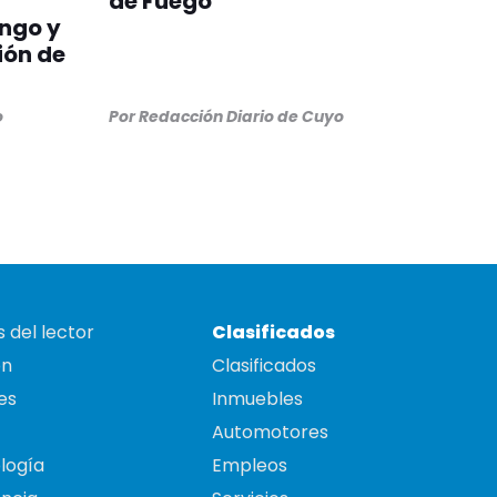
de Fuego
ngo y
ión de
o
Por
Redacción Diario de Cuyo
 del lector
Clasificados
on
Clasificados
es
Inmuebles
Automotores
logía
Empleos