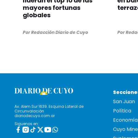
lideran el top 10 de las
en bal
mayores fortunas
terraz
globales
Por
Redacción Diario de Cuyo
Por
Redac
Seccione
San Juan
Av. Alem Sur 1639. Esquina Lateral de
Política
Circunvalación
diariodecuyo.com.ar
Economía
Siguenos en:
Cuyo Mine