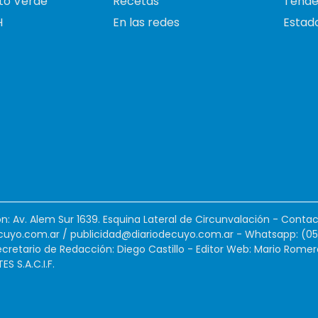
to Verde
Recetas
Tende
H
En las redes
Estado
ión: Av. Alem Sur 1639. Esquina Lateral de Circunvalación - Contac
cuyo.com.ar
/
publicidad@diariodecuyo.com.ar
-
Whatsapp: (0
cretario de Redacción: Diego Castillo - Editor Web: Mario Romer
 S.A.C.I.F.