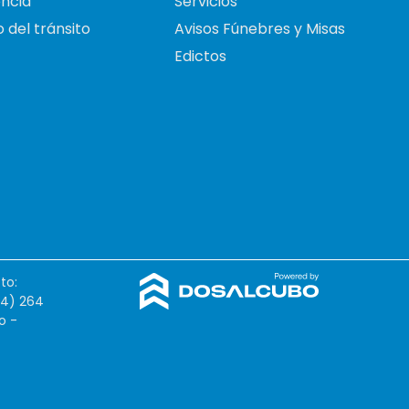
ncia
Servicios
 del tránsito
Avisos Fúnebres y Misas
Edictos
to:
54) 264
o -