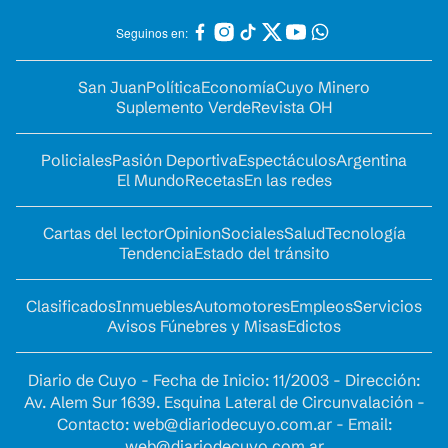
Seguinos en:
San Juan
Política
Economía
Cuyo Minero
Suplemento Verde
Revista OH
Policiales
Pasión Deportiva
Espectáculos
Argentina
El Mundo
Recetas
En las redes
Cartas del lector
Opinion
Sociales
Salud
Tecnología
Tendencia
Estado del tránsito
Clasificados
Inmuebles
Automotores
Empleos
Servicios
Avisos Fúnebres y Misas
Edictos
Diario de Cuyo - Fecha de Inicio: 11/2003 - Dirección:
Av. Alem Sur 1639. Esquina Lateral de Circunvalación -
Contacto:
web@diariodecuyo.com.ar
- Email:
web@diariodecuyo.com.ar