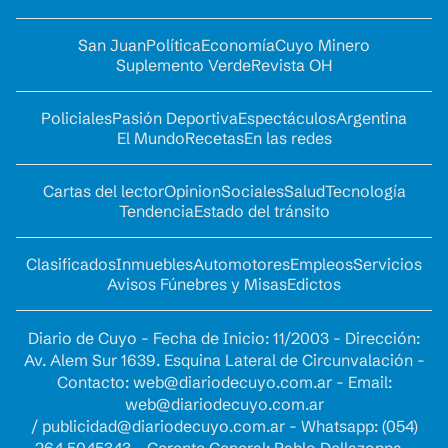
San Juan
Política
Economía
Cuyo Minero
Suplemento Verde
Revista OH
Policiales
Pasión Deportiva
Espectáculos
Argentina
El Mundo
Recetas
En las redes
Cartas del lector
Opinion
Sociales
Salud
Tecnología
Tendencia
Estado del tránsito
Clasificados
Inmuebles
Automotores
Empleos
Servicios
Avisos Fúnebres y Misas
Edictos
Diario de Cuyo - Fecha de Inicio: 11/2003 - Dirección:
Av. Alem Sur 1639. Esquina Lateral de Circunvalación -
Contacto:
web@diariodecuyo.com.ar
- Email:
web@diariodecuyo.com.ar
/
publicidad@diariodecuyo.com.ar
-
Whatsapp: (054)