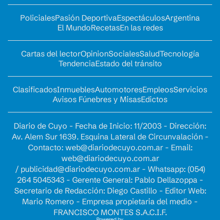
Policiales
Pasión Deportiva
Espectáculos
Argentina
El Mundo
Recetas
En las redes
Cartas del lector
Opinion
Sociales
Salud
Tecnología
Tendencia
Estado del tránsito
Clasificados
Inmuebles
Automotores
Empleos
Servicios
Avisos Fúnebres y Misas
Edictos
Diario de Cuyo - Fecha de Inicio: 11/2003 - Dirección:
Av. Alem Sur 1639. Esquina Lateral de Circunvalación -
Contacto:
web@diariodecuyo.com.ar
- Email:
web@diariodecuyo.com.ar
/
publicidad@diariodecuyo.com.ar
-
Whatsapp: (054)
264 5045343 - Gerente General: Pablo Dellazoppa -
Secretario de Redacción: Diego Castillo - Editor Web:
Mario Romero - Empresa propietaria del medio -
FRANCISCO MONTES S.A.C.I.F.