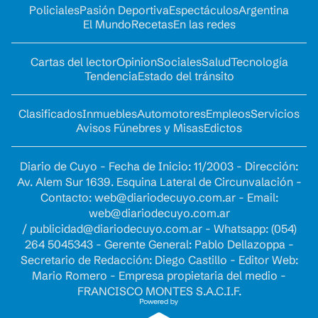
Policiales
Pasión Deportiva
Espectáculos
Argentina
El Mundo
Recetas
En las redes
Cartas del lector
Opinion
Sociales
Salud
Tecnología
Tendencia
Estado del tránsito
Clasificados
Inmuebles
Automotores
Empleos
Servicios
Avisos Fúnebres y Misas
Edictos
Diario de Cuyo - Fecha de Inicio: 11/2003 - Dirección:
Av. Alem Sur 1639. Esquina Lateral de Circunvalación -
Contacto:
web@diariodecuyo.com.ar
- Email:
web@diariodecuyo.com.ar
/
publicidad@diariodecuyo.com.ar
-
Whatsapp: (054)
264 5045343 - Gerente General: Pablo Dellazoppa -
Secretario de Redacción: Diego Castillo - Editor Web:
Mario Romero - Empresa propietaria del medio -
FRANCISCO MONTES S.A.C.I.F.