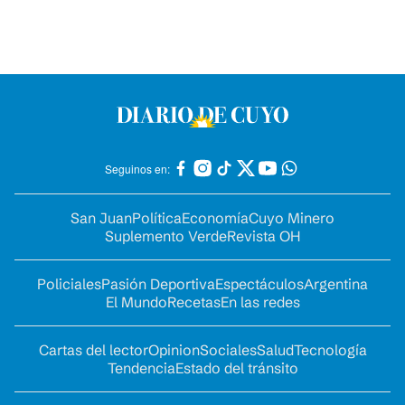
Seguinos en:
San Juan
Política
Economía
Cuyo Minero
Suplemento Verde
Revista OH
Policiales
Pasión Deportiva
Espectáculos
Argentina
El Mundo
Recetas
En las redes
Cartas del lector
Opinion
Sociales
Salud
Tecnología
Tendencia
Estado del tránsito