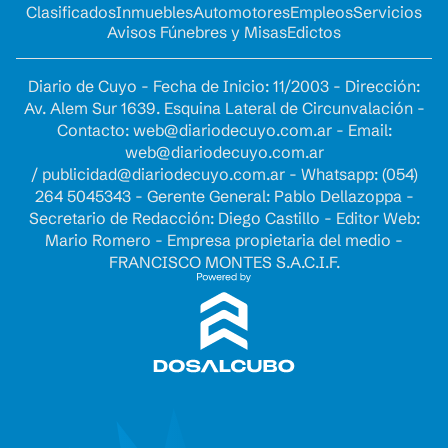
Clasificados
Inmuebles
Automotores
Empleos
Servicios
Avisos Fúnebres y Misas
Edictos
Diario de Cuyo - Fecha de Inicio: 11/2003 - Dirección:
Av. Alem Sur 1639. Esquina Lateral de Circunvalación -
Contacto:
web@diariodecuyo.com.ar
- Email:
web@diariodecuyo.com.ar
/
publicidad@diariodecuyo.com.ar
-
Whatsapp: (054)
264 5045343 - Gerente General: Pablo Dellazoppa -
Secretario de Redacción: Diego Castillo - Editor Web:
Mario Romero - Empresa propietaria del medio -
FRANCISCO MONTES S.A.C.I.F.