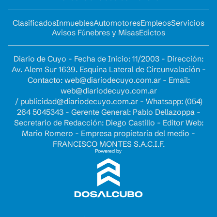
Clasificados
Inmuebles
Automotores
Empleos
Servicios
Avisos Fúnebres y Misas
Edictos
Diario de Cuyo - Fecha de Inicio: 11/2003 - Dirección:
Av. Alem Sur 1639. Esquina Lateral de Circunvalación -
Contacto:
web@diariodecuyo.com.ar
- Email:
web@diariodecuyo.com.ar
/
publicidad@diariodecuyo.com.ar
-
Whatsapp: (054)
264 5045343 - Gerente General: Pablo Dellazoppa -
Secretario de Redacción: Diego Castillo - Editor Web:
Mario Romero - Empresa propietaria del medio -
FRANCISCO MONTES S.A.C.I.F.