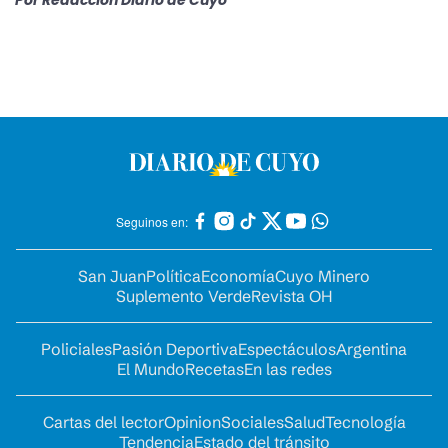
Por
Redacción Diario de Cuyo
Seguinos en:
San Juan
Política
Economía
Cuyo Minero
Suplemento Verde
Revista OH
Policiales
Pasión Deportiva
Espectáculos
Argentina
El Mundo
Recetas
En las redes
Cartas del lector
Opinion
Sociales
Salud
Tecnología
Tendencia
Estado del tránsito