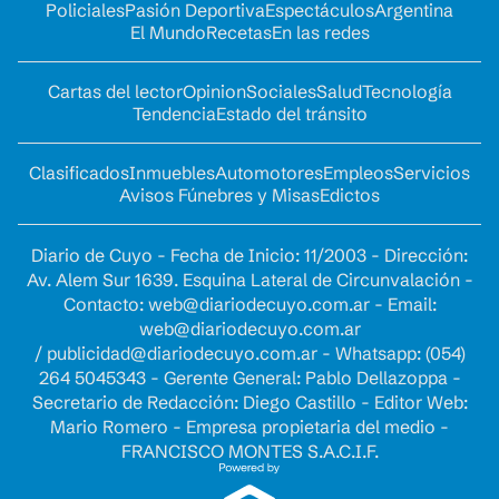
Policiales
Pasión Deportiva
Espectáculos
Argentina
El Mundo
Recetas
En las redes
Cartas del lector
Opinion
Sociales
Salud
Tecnología
Tendencia
Estado del tránsito
Clasificados
Inmuebles
Automotores
Empleos
Servicios
Avisos Fúnebres y Misas
Edictos
Diario de Cuyo - Fecha de Inicio: 11/2003 - Dirección:
Av. Alem Sur 1639. Esquina Lateral de Circunvalación -
Contacto:
web@diariodecuyo.com.ar
- Email:
web@diariodecuyo.com.ar
/
publicidad@diariodecuyo.com.ar
-
Whatsapp: (054)
264 5045343 - Gerente General: Pablo Dellazoppa -
Secretario de Redacción: Diego Castillo - Editor Web:
Mario Romero - Empresa propietaria del medio -
FRANCISCO MONTES S.A.C.I.F.