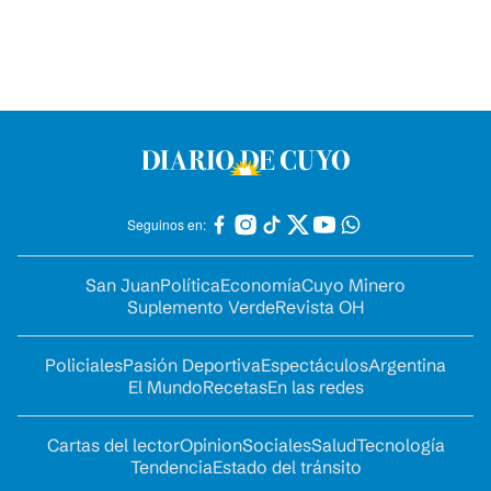
Seguinos en:
San Juan
Política
Economía
Cuyo Minero
Suplemento Verde
Revista OH
Policiales
Pasión Deportiva
Espectáculos
Argentina
El Mundo
Recetas
En las redes
Cartas del lector
Opinion
Sociales
Salud
Tecnología
Tendencia
Estado del tránsito