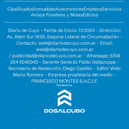
Clasificados
Inmuebles
Automotores
Empleos
Servicios
Avisos Fúnebres y Misas
Edictos
Diario de Cuyo - Fecha de Inicio: 11/2003 - Dirección:
Av. Alem Sur 1639. Esquina Lateral de Circunvalación -
Contacto:
web@diariodecuyo.com.ar
- Email:
web@diariodecuyo.com.ar
/
publicidad@diariodecuyo.com.ar
-
Whatsapp: (054)
264 5045343 - Gerente General: Pablo Dellazoppa -
Secretario de Redacción: Diego Castillo - Editor Web:
Mario Romero - Empresa propietaria del medio -
FRANCISCO MONTES S.A.C.I.F.