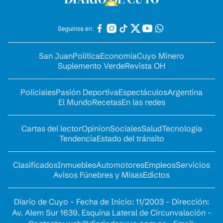
Seguinos en:
San Juan
Política
Economía
Cuyo Minero
Suplemento Verde
Revista OH
Policiales
Pasión Deportiva
Espectáculos
Argentina
El Mundo
Recetas
En las redes
Cartas del lector
Opinion
Sociales
Salud
Tecnología
Tendencia
Estado del tránsito
Clasificados
Inmuebles
Automotores
Empleos
Servicios
Avisos Fúnebres y Misas
Edictos
Diario de Cuyo - Fecha de Inicio: 11/2003 - Dirección:
Av. Alem Sur 1639. Esquina Lateral de Circunvalación -