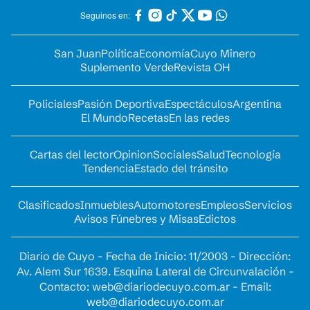
Seguinos en:
San Juan
Política
Economía
Cuyo Minero
Suplemento Verde
Revista OH
Policiales
Pasión Deportiva
Espectáculos
Argentina
El Mundo
Recetas
En las redes
Cartas del lector
Opinion
Sociales
Salud
Tecnología
Tendencia
Estado del tránsito
Clasificados
Inmuebles
Automotores
Empleos
Servicios
Avisos Fúnebres y Misas
Edictos
Diario de Cuyo - Fecha de Inicio: 11/2003 - Dirección:
Av. Alem Sur 1639. Esquina Lateral de Circunvalación -
Contacto:
web@diariodecuyo.com.ar
- Email:
web@diariodecuyo.com.ar