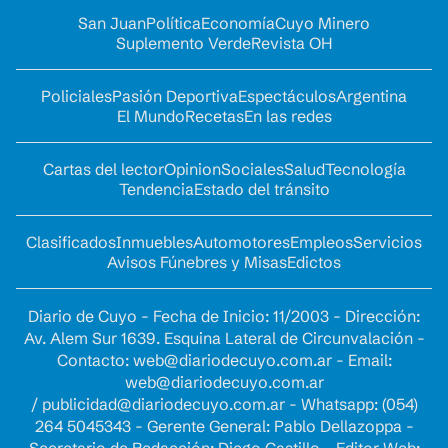
San Juan
Política
Economía
Cuyo Minero
Suplemento Verde
Revista OH
Policiales
Pasión Deportiva
Espectáculos
Argentina
El Mundo
Recetas
En las redes
Cartas del lector
Opinion
Sociales
Salud
Tecnología
Tendencia
Estado del tránsito
Clasificados
Inmuebles
Automotores
Empleos
Servicios
Avisos Fúnebres y Misas
Edictos
Diario de Cuyo - Fecha de Inicio: 11/2003 - Dirección:
Av. Alem Sur 1639. Esquina Lateral de Circunvalación -
Contacto:
web@diariodecuyo.com.ar
- Email:
web@diariodecuyo.com.ar
/
publicidad@diariodecuyo.com.ar
-
Whatsapp: (054)
264 5045343 - Gerente General: Pablo Dellazoppa -
Secretario de Redacción: Diego Castillo - Editor Web: