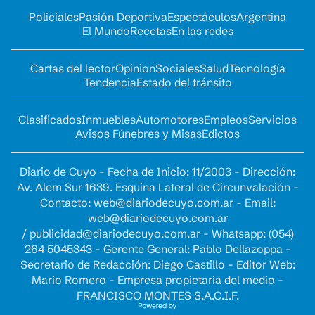
Policiales
Pasión Deportiva
Espectáculos
Argentina
El Mundo
Recetas
En las redes
Cartas del lector
Opinion
Sociales
Salud
Tecnología
Tendencia
Estado del tránsito
Clasificados
Inmuebles
Automotores
Empleos
Servicios
Avisos Fúnebres y Misas
Edictos
Diario de Cuyo - Fecha de Inicio: 11/2003 - Dirección:
Av. Alem Sur 1639. Esquina Lateral de Circunvalación -
Contacto:
web@diariodecuyo.com.ar
- Email:
web@diariodecuyo.com.ar
/
publicidad@diariodecuyo.com.ar
-
Whatsapp: (054)
264 5045343 - Gerente General: Pablo Dellazoppa -
Secretario de Redacción: Diego Castillo - Editor Web:
Mario Romero - Empresa propietaria del medio -
FRANCISCO MONTES S.A.C.I.F.