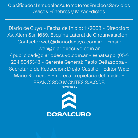
Clasificados
Inmuebles
Automotores
Empleos
Servicios
Avisos Fúnebres y Misas
Edictos
Diario de Cuyo - Fecha de Inicio: 11/2003 - Dirección:
Av. Alem Sur 1639. Esquina Lateral de Circunvalación -
Contacto:
web@diariodecuyo.com.ar
- Email:
web@diariodecuyo.com.ar
/
publicidad@diariodecuyo.com.ar
-
Whatsapp: (054)
264 5045343 - Gerente General: Pablo Dellazoppa -
Secretario de Redacción: Diego Castillo - Editor Web:
Mario Romero - Empresa propietaria del medio -
FRANCISCO MONTES S.A.C.I.F.