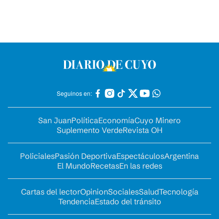
Seguinos en:
San Juan
Política
Economía
Cuyo Minero
Suplemento Verde
Revista OH
Policiales
Pasión Deportiva
Espectáculos
Argentina
El Mundo
Recetas
En las redes
Cartas del lector
Opinion
Sociales
Salud
Tecnología
Tendencia
Estado del tránsito