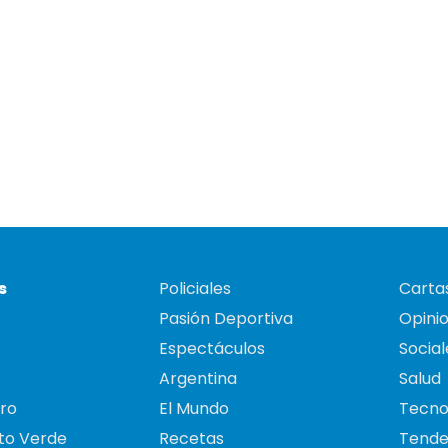
s
Policiales
Cartas
Pasión Deportiva
Opini
Espectáculos
Social
Argentina
Salud
ro
El Mundo
Tecno
to Verde
Recetas
Tende