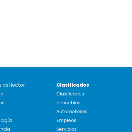
 del lector
Clasificados
on
Clasificados
es
Inmuebles
Automotores
logía
Empleos
ncia
Servicios