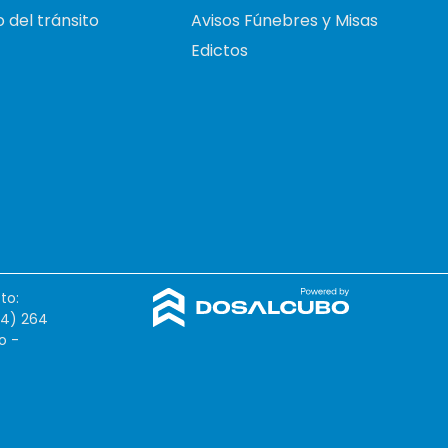
 del tránsito
Avisos Fúnebres y Misas
Edictos
to:
54) 264
o -