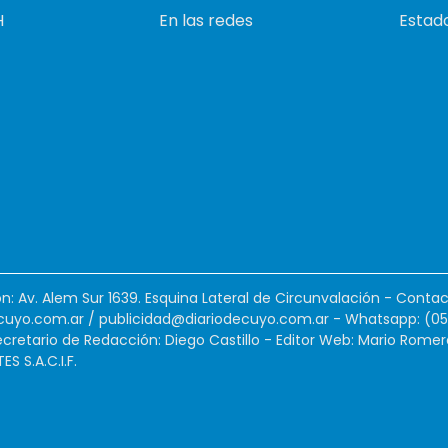
H
En las redes
Estado
ión: Av. Alem Sur 1639. Esquina Lateral de Circunvalación - Contac
cuyo.com.ar
/
publicidad@diariodecuyo.com.ar
-
Whatsapp: (0
cretario de Redacción: Diego Castillo - Editor Web: Mario Romer
 S.A.C.I.F.