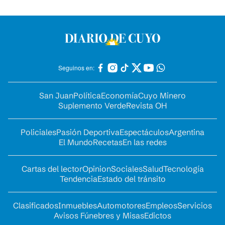
Seguinos en:
San Juan
Política
Economía
Cuyo Minero
Suplemento Verde
Revista OH
Policiales
Pasión Deportiva
Espectáculos
Argentina
El Mundo
Recetas
En las redes
Cartas del lector
Opinion
Sociales
Salud
Tecnología
Tendencia
Estado del tránsito
Clasificados
Inmuebles
Automotores
Empleos
Servicios
Avisos Fúnebres y Misas
Edictos