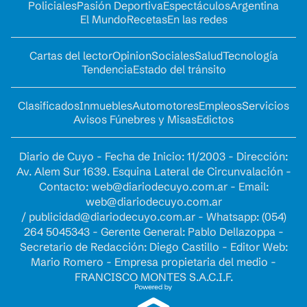
Policiales
Pasión Deportiva
Espectáculos
Argentina
El Mundo
Recetas
En las redes
Cartas del lector
Opinion
Sociales
Salud
Tecnología
Tendencia
Estado del tránsito
Clasificados
Inmuebles
Automotores
Empleos
Servicios
Avisos Fúnebres y Misas
Edictos
Diario de Cuyo - Fecha de Inicio: 11/2003 - Dirección:
Av. Alem Sur 1639. Esquina Lateral de Circunvalación -
Contacto:
web@diariodecuyo.com.ar
- Email:
web@diariodecuyo.com.ar
/
publicidad@diariodecuyo.com.ar
-
Whatsapp: (054)
264 5045343 - Gerente General: Pablo Dellazoppa -
Secretario de Redacción: Diego Castillo - Editor Web:
Mario Romero - Empresa propietaria del medio -
FRANCISCO MONTES S.A.C.I.F.