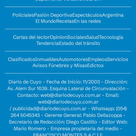
Policiales
Pasión Deportiva
Espectáculos
Argentina
El Mundo
Recetas
En las redes
Cartas del lector
Opinion
Sociales
Salud
Tecnología
Tendencia
Estado del tránsito
Clasificados
Inmuebles
Automotores
Empleos
Servicios
Avisos Fúnebres y Misas
Edictos
Diario de Cuyo - Fecha de Inicio: 11/2003 - Dirección:
Av. Alem Sur 1639. Esquina Lateral de Circunvalación -
Contacto:
web@diariodecuyo.com.ar
- Email:
web@diariodecuyo.com.ar
/
publicidad@diariodecuyo.com.ar
-
Whatsapp: (054)
264 5045343 - Gerente General: Pablo Dellazoppa -
Secretario de Redacción: Diego Castillo - Editor Web:
Mario Romero - Empresa propietaria del medio -
FRANCISCO MONTES S.A.C.I.F.