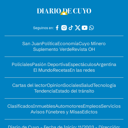
Seguinos en:
San Juan
Política
Economía
Cuyo Minero
Suplemento Verde
Revista OH
Policiales
Pasión Deportiva
Espectáculos
Argentina
El Mundo
Recetas
En las redes
Cartas del lector
Opinion
Sociales
Salud
Tecnología
Tendencia
Estado del tránsito
Clasificados
Inmuebles
Automotores
Empleos
Servicios
Avisos Fúnebres y Misas
Edictos
Diario de Cuyo - Fecha de Inicio: 11/2003 - Dirección: