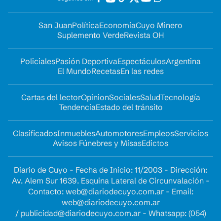
San Juan
Política
Economía
Cuyo Minero
Suplemento Verde
Revista OH
Policiales
Pasión Deportiva
Espectáculos
Argentina
El Mundo
Recetas
En las redes
Cartas del lector
Opinion
Sociales
Salud
Tecnología
Tendencia
Estado del tránsito
Clasificados
Inmuebles
Automotores
Empleos
Servicios
Avisos Fúnebres y Misas
Edictos
Diario de Cuyo - Fecha de Inicio: 11/2003 - Dirección:
Av. Alem Sur 1639. Esquina Lateral de Circunvalación -
Contacto:
web@diariodecuyo.com.ar
- Email:
web@diariodecuyo.com.ar
/
publicidad@diariodecuyo.com.ar
-
Whatsapp: (054)