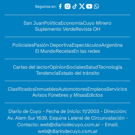
Seguinos en:
San Juan
Política
Economía
Cuyo Minero
Suplemento Verde
Revista OH
Policiales
Pasión Deportiva
Espectáculos
Argentina
El Mundo
Recetas
En las redes
Cartas del lector
Opinion
Sociales
Salud
Tecnología
Tendencia
Estado del tránsito
Clasificados
Inmuebles
Automotores
Empleos
Servicios
Avisos Fúnebres y Misas
Edictos
Diario de Cuyo - Fecha de Inicio: 11/2003 - Dirección:
Av. Alem Sur 1639. Esquina Lateral de Circunvalación -
Contacto:
web@diariodecuyo.com.ar
- Email:
web@diariodecuyo.com.ar