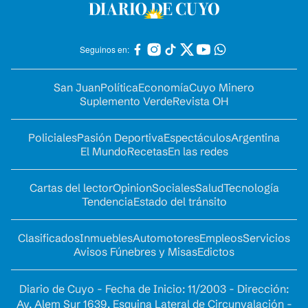
Seguinos en:
San Juan
Política
Economía
Cuyo Minero
Suplemento Verde
Revista OH
Policiales
Pasión Deportiva
Espectáculos
Argentina
El Mundo
Recetas
En las redes
Cartas del lector
Opinion
Sociales
Salud
Tecnología
Tendencia
Estado del tránsito
Clasificados
Inmuebles
Automotores
Empleos
Servicios
Avisos Fúnebres y Misas
Edictos
Diario de Cuyo - Fecha de Inicio: 11/2003 - Dirección:
Av. Alem Sur 1639. Esquina Lateral de Circunvalación -