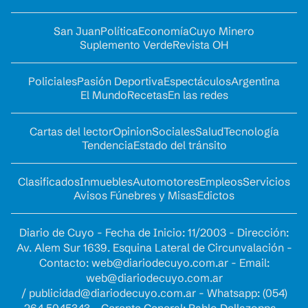
San Juan
Política
Economía
Cuyo Minero
Suplemento Verde
Revista OH
Policiales
Pasión Deportiva
Espectáculos
Argentina
El Mundo
Recetas
En las redes
Cartas del lector
Opinion
Sociales
Salud
Tecnología
Tendencia
Estado del tránsito
Clasificados
Inmuebles
Automotores
Empleos
Servicios
Avisos Fúnebres y Misas
Edictos
Diario de Cuyo - Fecha de Inicio: 11/2003 - Dirección:
Av. Alem Sur 1639. Esquina Lateral de Circunvalación -
Contacto:
web@diariodecuyo.com.ar
- Email:
web@diariodecuyo.com.ar
/
publicidad@diariodecuyo.com.ar
-
Whatsapp: (054)
264 5045343 - Gerente General: Pablo Dellazoppa -