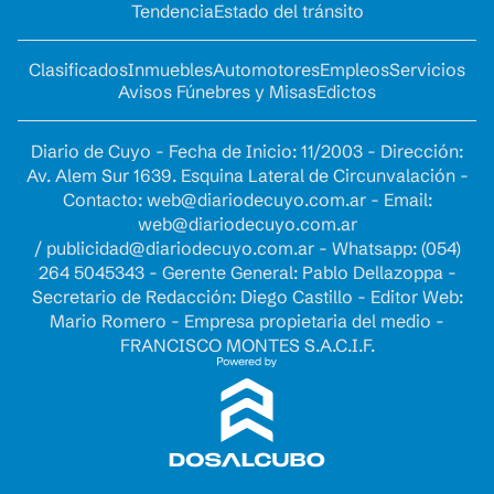
Tendencia
Estado del tránsito
Clasificados
Inmuebles
Automotores
Empleos
Servicios
Avisos Fúnebres y Misas
Edictos
Diario de Cuyo - Fecha de Inicio: 11/2003 - Dirección:
Av. Alem Sur 1639. Esquina Lateral de Circunvalación -
Contacto:
web@diariodecuyo.com.ar
- Email:
web@diariodecuyo.com.ar
/
publicidad@diariodecuyo.com.ar
-
Whatsapp: (054)
264 5045343 - Gerente General: Pablo Dellazoppa -
Secretario de Redacción: Diego Castillo - Editor Web:
Mario Romero - Empresa propietaria del medio -
FRANCISCO MONTES S.A.C.I.F.