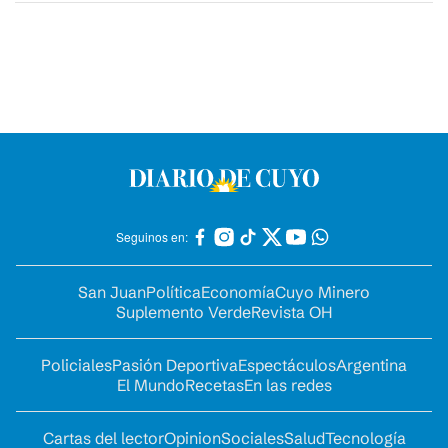
Seguinos en:
San Juan
Política
Economía
Cuyo Minero
Suplemento Verde
Revista OH
Policiales
Pasión Deportiva
Espectáculos
Argentina
El Mundo
Recetas
En las redes
Cartas del lector
Opinion
Sociales
Salud
Tecnología