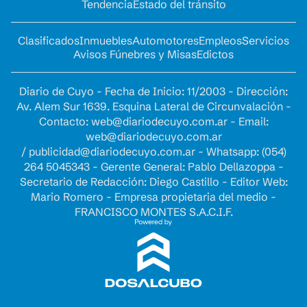
Tendencia
Estado del tránsito
Clasificados
Inmuebles
Automotores
Empleos
Servicios
Avisos Fúnebres y Misas
Edictos
Diario de Cuyo - Fecha de Inicio: 11/2003 - Dirección:
Av. Alem Sur 1639. Esquina Lateral de Circunvalación -
Contacto:
web@diariodecuyo.com.ar
- Email:
web@diariodecuyo.com.ar
/
publicidad@diariodecuyo.com.ar
-
Whatsapp: (054)
264 5045343 - Gerente General: Pablo Dellazoppa -
Secretario de Redacción: Diego Castillo - Editor Web:
Mario Romero - Empresa propietaria del medio -
FRANCISCO MONTES S.A.C.I.F.