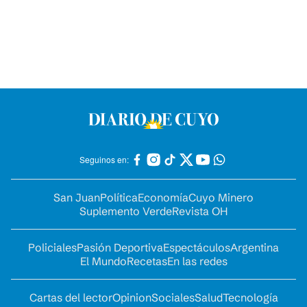
Seguinos en:
San Juan
Política
Economía
Cuyo Minero
Suplemento Verde
Revista OH
Policiales
Pasión Deportiva
Espectáculos
Argentina
El Mundo
Recetas
En las redes
Cartas del lector
Opinion
Sociales
Salud
Tecnología