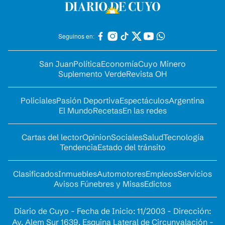
Seguinos en:
San Juan
Política
Economía
Cuyo Minero
Suplemento Verde
Revista OH
Policiales
Pasión Deportiva
Espectáculos
Argentina
El Mundo
Recetas
En las redes
Cartas del lector
Opinion
Sociales
Salud
Tecnología
Tendencia
Estado del tránsito
Clasificados
Inmuebles
Automotores
Empleos
Servicios
Avisos Fúnebres y Misas
Edictos
Diario de Cuyo - Fecha de Inicio: 11/2003 - Dirección:
Av. Alem Sur 1639. Esquina Lateral de Circunvalación -