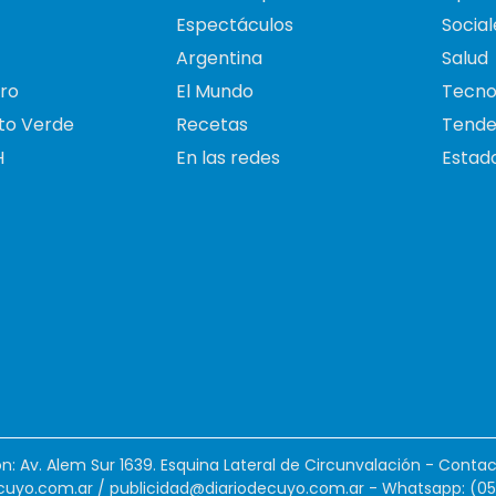
Espectáculos
Social
Argentina
Salud
ro
El Mundo
Tecno
to Verde
Recetas
Tende
H
En las redes
Estado
ión: Av. Alem Sur 1639. Esquina Lateral de Circunvalación - Contac
cuyo.com.ar
/
publicidad@diariodecuyo.com.ar
-
Whatsapp: (0