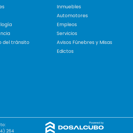
es
Inmuebles
Automotores
logía
Empleos
ncia
Servicios
 del tránsito
Avisos Fúnebres y Misas
Edictos
to:
54) 264