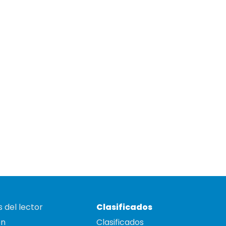
 del lector
Clasificados
on
Clasificados