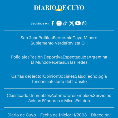
Seguinos en:
San Juan
Política
Economía
Cuyo Minero
Suplemento Verde
Revista OH
Policiales
Pasión Deportiva
Espectáculos
Argentina
El Mundo
Recetas
En las redes
Cartas del lector
Opinion
Sociales
Salud
Tecnología
Tendencia
Estado del tránsito
Clasificados
Inmuebles
Automotores
Empleos
Servicios
Avisos Fúnebres y Misas
Edictos
Diario de Cuyo - Fecha de Inicio: 11/2003 - Dirección: