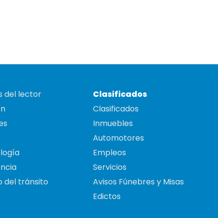
 del lector
Clasificados
on
Clasificados
es
Inmuebles
Automotores
logía
Empleos
ncia
Servicios
 del tránsito
Avisos Fúnebres y Misas
Edictos