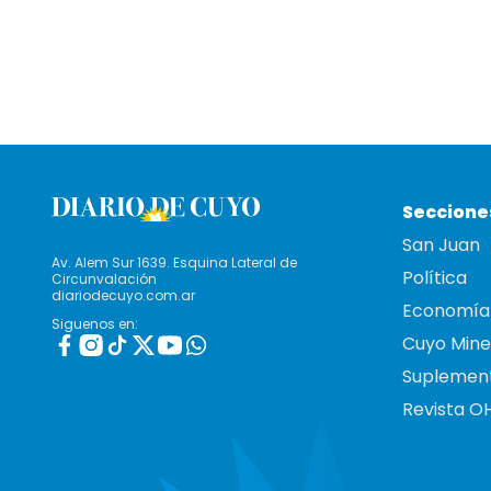
Seccione
San Juan
Av. Alem Sur 1639. Esquina Lateral de
Política
Circunvalación
diariodecuyo.com.ar
Economía
Siguenos en:
Cuyo Mine
Suplemen
Revista O