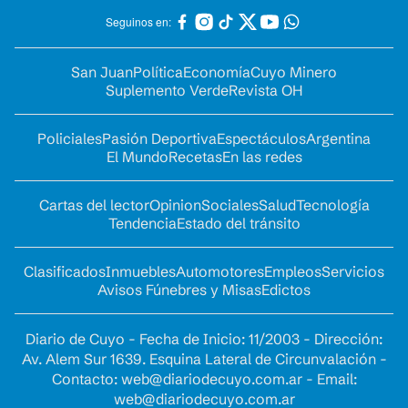
Seguinos en:
San Juan
Política
Economía
Cuyo Minero
Suplemento Verde
Revista OH
Policiales
Pasión Deportiva
Espectáculos
Argentina
El Mundo
Recetas
En las redes
Cartas del lector
Opinion
Sociales
Salud
Tecnología
Tendencia
Estado del tránsito
Clasificados
Inmuebles
Automotores
Empleos
Servicios
Avisos Fúnebres y Misas
Edictos
Diario de Cuyo - Fecha de Inicio: 11/2003 - Dirección:
Av. Alem Sur 1639. Esquina Lateral de Circunvalación -
Contacto:
web@diariodecuyo.com.ar
- Email:
web@diariodecuyo.com.ar