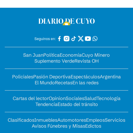
Seguinos en:
San Juan
Política
Economía
Cuyo Minero
Suplemento Verde
Revista OH
Policiales
Pasión Deportiva
Espectáculos
Argentina
El Mundo
Recetas
En las redes
Cartas del lector
Opinion
Sociales
Salud
Tecnología
Tendencia
Estado del tránsito
Clasificados
Inmuebles
Automotores
Empleos
Servicios
Avisos Fúnebres y Misas
Edictos