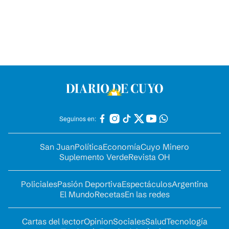
Seguinos en:
San Juan
Política
Economía
Cuyo Minero
Suplemento Verde
Revista OH
Policiales
Pasión Deportiva
Espectáculos
Argentina
El Mundo
Recetas
En las redes
Cartas del lector
Opinion
Sociales
Salud
Tecnología