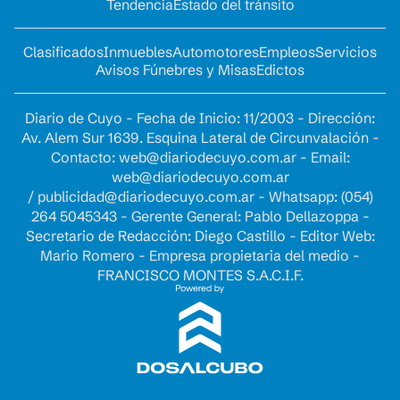
Tendencia
Estado del tránsito
Clasificados
Inmuebles
Automotores
Empleos
Servicios
Avisos Fúnebres y Misas
Edictos
Diario de Cuyo - Fecha de Inicio: 11/2003 - Dirección:
Av. Alem Sur 1639. Esquina Lateral de Circunvalación -
Contacto:
web@diariodecuyo.com.ar
- Email:
web@diariodecuyo.com.ar
/
publicidad@diariodecuyo.com.ar
-
Whatsapp: (054)
264 5045343 - Gerente General: Pablo Dellazoppa -
Secretario de Redacción: Diego Castillo - Editor Web:
Mario Romero - Empresa propietaria del medio -
FRANCISCO MONTES S.A.C.I.F.