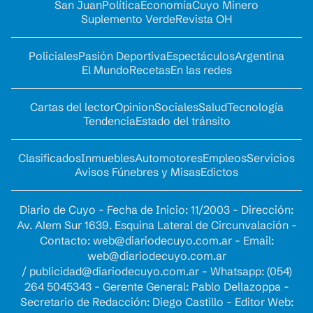
San Juan
Política
Economía
Cuyo Minero
Suplemento Verde
Revista OH
Policiales
Pasión Deportiva
Espectáculos
Argentina
El Mundo
Recetas
En las redes
Cartas del lector
Opinion
Sociales
Salud
Tecnología
Tendencia
Estado del tránsito
Clasificados
Inmuebles
Automotores
Empleos
Servicios
Avisos Fúnebres y Misas
Edictos
Diario de Cuyo - Fecha de Inicio: 11/2003 - Dirección:
Av. Alem Sur 1639. Esquina Lateral de Circunvalación -
Contacto:
web@diariodecuyo.com.ar
- Email:
web@diariodecuyo.com.ar
/
publicidad@diariodecuyo.com.ar
-
Whatsapp: (054)
264 5045343 - Gerente General: Pablo Dellazoppa -
Secretario de Redacción: Diego Castillo - Editor Web: