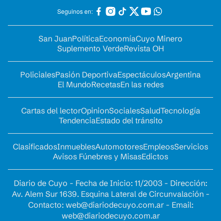
Seguinos en:
San Juan
Política
Economía
Cuyo Minero
Suplemento Verde
Revista OH
Policiales
Pasión Deportiva
Espectáculos
Argentina
El Mundo
Recetas
En las redes
Cartas del lector
Opinion
Sociales
Salud
Tecnología
Tendencia
Estado del tránsito
Clasificados
Inmuebles
Automotores
Empleos
Servicios
Avisos Fúnebres y Misas
Edictos
Diario de Cuyo - Fecha de Inicio: 11/2003 - Dirección:
Av. Alem Sur 1639. Esquina Lateral de Circunvalación -
Contacto:
web@diariodecuyo.com.ar
- Email:
web@diariodecuyo.com.ar