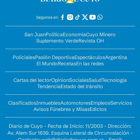
Seguinos en:
San Juan
Política
Economía
Cuyo Minero
Suplemento Verde
Revista OH
Policiales
Pasión Deportiva
Espectáculos
Argentina
El Mundo
Recetas
En las redes
Cartas del lector
Opinion
Sociales
Salud
Tecnología
Tendencia
Estado del tránsito
Clasificados
Inmuebles
Automotores
Empleos
Servicios
Avisos Fúnebres y Misas
Edictos
Diario de Cuyo - Fecha de Inicio: 11/2003 - Dirección:
Av. Alem Sur 1639. Esquina Lateral de Circunvalación -
Contacto:
web@diariodecuyo.com.ar
- Email: