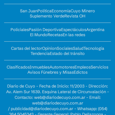
San Juan
Política
Economía
Cuyo Minero
Suplemento Verde
Revista OH
Policiales
Pasión Deportiva
Espectáculos
Argentina
El Mundo
Recetas
En las redes
Cartas del lector
Opinion
Sociales
Salud
Tecnología
Tendencia
Estado del tránsito
Clasificados
Inmuebles
Automotores
Empleos
Servicios
Avisos Fúnebres y Misas
Edictos
Diario de Cuyo - Fecha de Inicio: 11/2003 - Dirección:
Av. Alem Sur 1639. Esquina Lateral de Circunvalación -
Contacto:
web@diariodecuyo.com.ar
- Email:
web@diariodecuyo.com.ar
/
publicidad@diariodecuyo.com.ar
-
Whatsapp: (054)
264 5045343 - Gerente General: Pablo Dellazoppa -