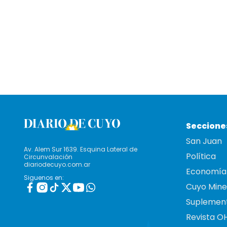
Seccione
San Juan
Av. Alem Sur 1639. Esquina Lateral de
Política
Circunvalación
diariodecuyo.com.ar
Economía
Siguenos en:
Cuyo Mine
Suplemen
Revista O