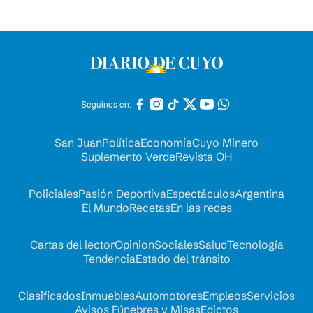
Seguinos en:
San Juan
Política
Economía
Cuyo Minero
Suplemento Verde
Revista OH
Policiales
Pasión Deportiva
Espectáculos
Argentina
El Mundo
Recetas
En las redes
Cartas del lector
Opinion
Sociales
Salud
Tecnología
Tendencia
Estado del tránsito
Clasificados
Inmuebles
Automotores
Empleos
Servicios
Avisos Fúnebres y Misas
Edictos