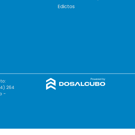
Edictos
to:
54) 264
o -