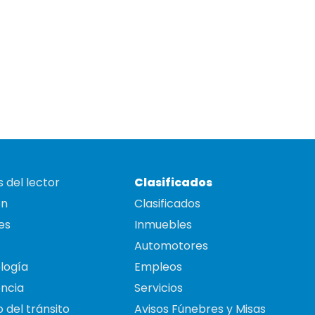
 del lector
Clasificados
on
Clasificados
es
Inmuebles
Automotores
logía
Empleos
ncia
Servicios
 del tránsito
Avisos Fúnebres y Misas