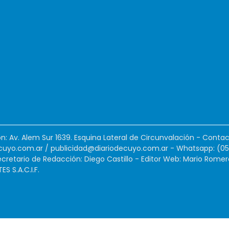
ión: Av. Alem Sur 1639. Esquina Lateral de Circunvalación - Contac
cuyo.com.ar
/
publicidad@diariodecuyo.com.ar
-
Whatsapp: (0
cretario de Redacción: Diego Castillo - Editor Web: Mario Romer
 S.A.C.I.F.