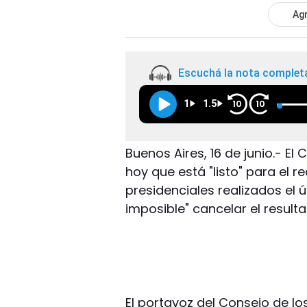
Agr
Escuchá la nota complet
1
1.5
10
10
Buenos Aires, 16 de junio.- E
hoy que está "listo" para el 
presidenciales realizados el ú
imposible" cancelar el result
El portavoz del Consejo de lo