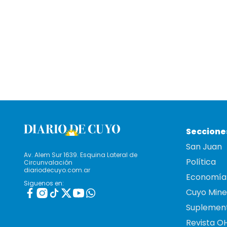
Seccione
San Juan
Av. Alem Sur 1639. Esquina Lateral de
Política
Circunvalación
diariodecuyo.com.ar
Economía
Siguenos en:
Cuyo Mine
Suplemen
Revista O