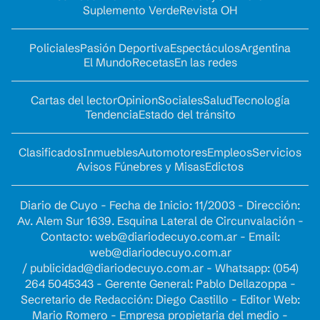
Suplemento Verde
Revista OH
Policiales
Pasión Deportiva
Espectáculos
Argentina
El Mundo
Recetas
En las redes
Cartas del lector
Opinion
Sociales
Salud
Tecnología
Tendencia
Estado del tránsito
Clasificados
Inmuebles
Automotores
Empleos
Servicios
Avisos Fúnebres y Misas
Edictos
Diario de Cuyo - Fecha de Inicio: 11/2003 - Dirección:
Av. Alem Sur 1639. Esquina Lateral de Circunvalación -
Contacto:
web@diariodecuyo.com.ar
- Email:
web@diariodecuyo.com.ar
/
publicidad@diariodecuyo.com.ar
-
Whatsapp: (054)
264 5045343 - Gerente General: Pablo Dellazoppa -
Secretario de Redacción: Diego Castillo - Editor Web:
Mario Romero - Empresa propietaria del medio -