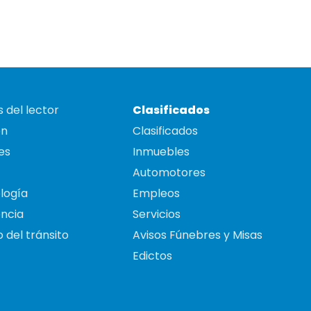
 del lector
Clasificados
on
Clasificados
es
Inmuebles
Automotores
logía
Empleos
ncia
Servicios
 del tránsito
Avisos Fúnebres y Misas
Edictos