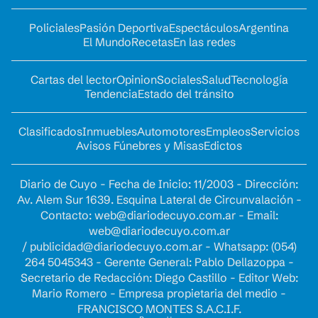
Policiales
Pasión Deportiva
Espectáculos
Argentina
El Mundo
Recetas
En las redes
Cartas del lector
Opinion
Sociales
Salud
Tecnología
Tendencia
Estado del tránsito
Clasificados
Inmuebles
Automotores
Empleos
Servicios
Avisos Fúnebres y Misas
Edictos
Diario de Cuyo - Fecha de Inicio: 11/2003 - Dirección:
Av. Alem Sur 1639. Esquina Lateral de Circunvalación -
Contacto:
web@diariodecuyo.com.ar
- Email:
web@diariodecuyo.com.ar
/
publicidad@diariodecuyo.com.ar
-
Whatsapp: (054)
264 5045343 - Gerente General: Pablo Dellazoppa -
Secretario de Redacción: Diego Castillo - Editor Web:
Mario Romero - Empresa propietaria del medio -
FRANCISCO MONTES S.A.C.I.F.