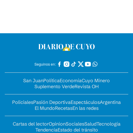
Seguinos en:
San Juan
Política
Economía
Cuyo Minero
Suplemento Verde
Revista OH
Policiales
Pasión Deportiva
Espectáculos
Argentina
El Mundo
Recetas
En las redes
Cartas del lector
Opinion
Sociales
Salud
Tecnología
Tendencia
Estado del tránsito