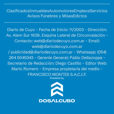
Clasificados
Inmuebles
Automotores
Empleos
Servicios
Avisos Fúnebres y Misas
Edictos
Diario de Cuyo - Fecha de Inicio: 11/2003 - Dirección:
Av. Alem Sur 1639. Esquina Lateral de Circunvalación -
Contacto:
web@diariodecuyo.com.ar
- Email:
web@diariodecuyo.com.ar
/
publicidad@diariodecuyo.com.ar
-
Whatsapp: (054)
264 5045343 - Gerente General: Pablo Dellazoppa -
Secretario de Redacción: Diego Castillo - Editor Web:
Mario Romero - Empresa propietaria del medio -
FRANCISCO MONTES S.A.C.I.F.