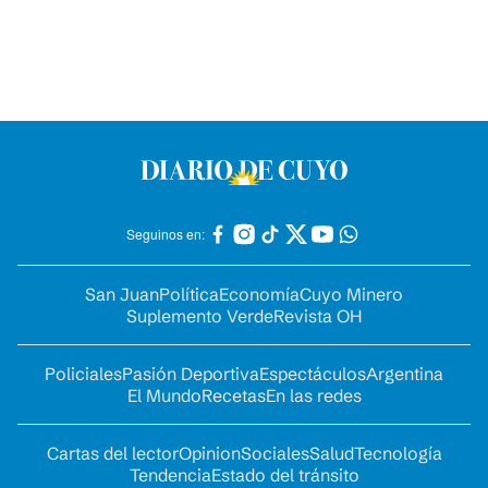
Seguinos en:
San Juan
Política
Economía
Cuyo Minero
Suplemento Verde
Revista OH
Policiales
Pasión Deportiva
Espectáculos
Argentina
El Mundo
Recetas
En las redes
Cartas del lector
Opinion
Sociales
Salud
Tecnología
Tendencia
Estado del tránsito