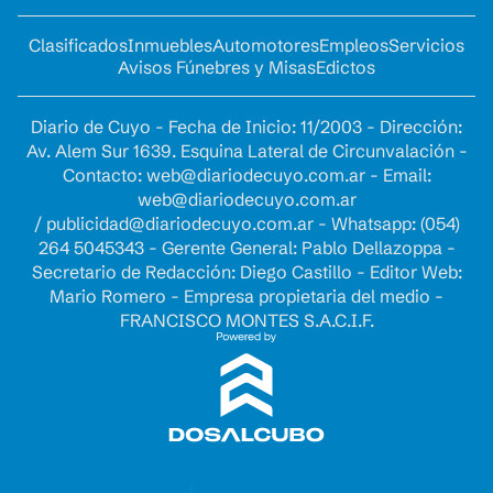
Clasificados
Inmuebles
Automotores
Empleos
Servicios
Avisos Fúnebres y Misas
Edictos
Diario de Cuyo - Fecha de Inicio: 11/2003 - Dirección:
Av. Alem Sur 1639. Esquina Lateral de Circunvalación -
Contacto:
web@diariodecuyo.com.ar
- Email:
web@diariodecuyo.com.ar
/
publicidad@diariodecuyo.com.ar
-
Whatsapp: (054)
264 5045343 - Gerente General: Pablo Dellazoppa -
Secretario de Redacción: Diego Castillo - Editor Web:
Mario Romero - Empresa propietaria del medio -
FRANCISCO MONTES S.A.C.I.F.