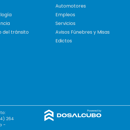
Automotores
logía
Empleos
ncia
Servicios
 del tránsito
Avisos Fúnebres y Misas
Edictos
to:
54) 264
o -