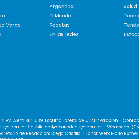
Argentina
Salud
ro
El Mundo
Tecno
to Verde
Recetas
Tende
H
En las redes
Estado
ión: Av. Alem Sur 1639. Esquina Lateral de Circunvalación - Contac
cuyo.com.ar
/
publicidad@diariodecuyo.com.ar
-
Whatsapp: (0
cretario de Redacción: Diego Castillo - Editor Web: Mario Romer