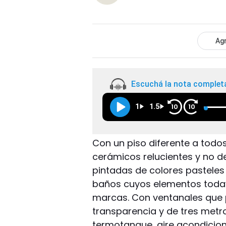
Agr
Escuchá la nota complet
1
1.5
10
10
Con un piso diferente a todos
cerámicos relucientes y no 
pintadas de colores pasteles 
baños cuyos elementos todaví
marcas. Con ventanales que 
transparencia y de tres metro
termotanque, aire acondicion