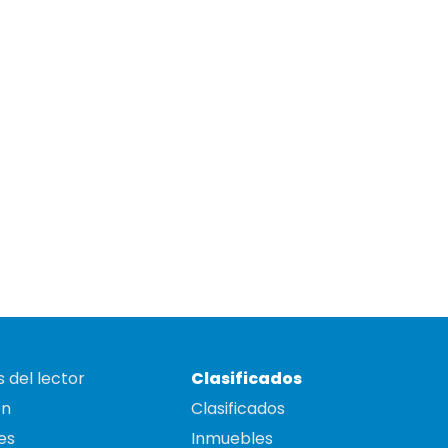
 del lector
Clasificados
on
Clasificados
es
Inmuebles