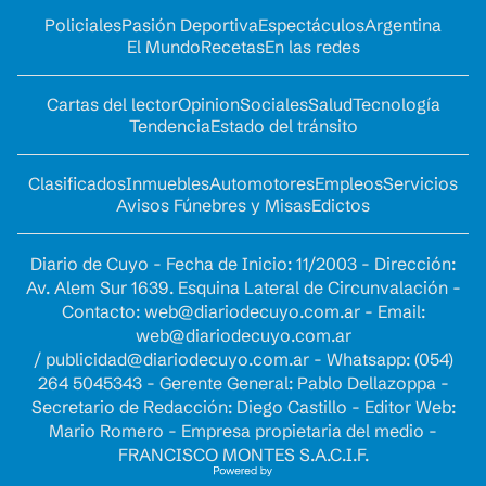
Policiales
Pasión Deportiva
Espectáculos
Argentina
El Mundo
Recetas
En las redes
Cartas del lector
Opinion
Sociales
Salud
Tecnología
Tendencia
Estado del tránsito
Clasificados
Inmuebles
Automotores
Empleos
Servicios
Avisos Fúnebres y Misas
Edictos
Diario de Cuyo - Fecha de Inicio: 11/2003 - Dirección:
Av. Alem Sur 1639. Esquina Lateral de Circunvalación -
Contacto:
web@diariodecuyo.com.ar
- Email:
web@diariodecuyo.com.ar
/
publicidad@diariodecuyo.com.ar
-
Whatsapp: (054)
264 5045343 - Gerente General: Pablo Dellazoppa -
Secretario de Redacción: Diego Castillo - Editor Web:
Mario Romero - Empresa propietaria del medio -
FRANCISCO MONTES S.A.C.I.F.